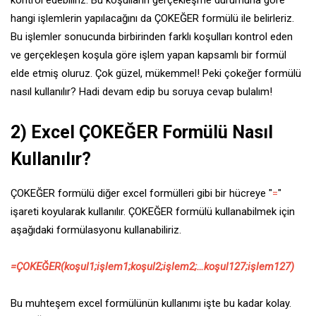
kontrol edebiliriz. Bu koşulların gerçekleşme durumuna göre
hangi işlemlerin yapılacağını da ÇOKEĞER formülü ile belirleriz.
Bu işlemler sonucunda birbirinden farklı koşulları kontrol eden
ve gerçekleşen koşula göre işlem yapan kapsamlı bir formül
elde etmiş oluruz. Çok güzel, mükemmel! Peki çokeğer formülü
nasıl kullanılır? Hadi devam edip bu soruya cevap bulalım!
2)
Excel ÇOKEĞER Formülü Nasıl
Kullanılır?
ÇOKEĞER formülü diğer excel formülleri gibi bir hücreye "
=
"
işareti koyularak kullanılır. ÇOKEĞER formülü kullanabilmek için
aşağıdaki formülasyonu kullanabiliriz.
=ÇOKEĞER(koşul1;işlem1;koşul2;işlem2;…koşul127;işlem127)
Bu muhteşem excel formülünün kullanımı işte bu kadar kolay.