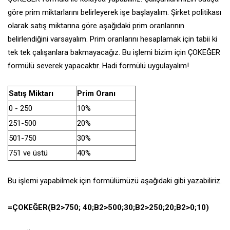
göre prim miktarlarını belirleyerek işe başlayalım. Şirket politikası
olarak satış miktarına göre aşağıdaki prim oranlarının
belirlendiğini varsayalım. Prim oranlarını hesaplamak için tabii ki
tek tek çalışanlara bakmayacağız. Bu işlemi bizim için ÇOKEĞER
formülü severek yapacaktır. Hadi formülü uygulayalım!
Satış Miktarı
Prim Oranı
0 - 250
10%
251-500
20%
501-750
30%
751 ve üstü
40%
Bu işlemi yapabilmek için formülümüzü aşağıdaki gibi yazabiliriz.
=ÇOKEĞER(B2>750; 40;B2>500;30;B2>250;20;B2>0;10)